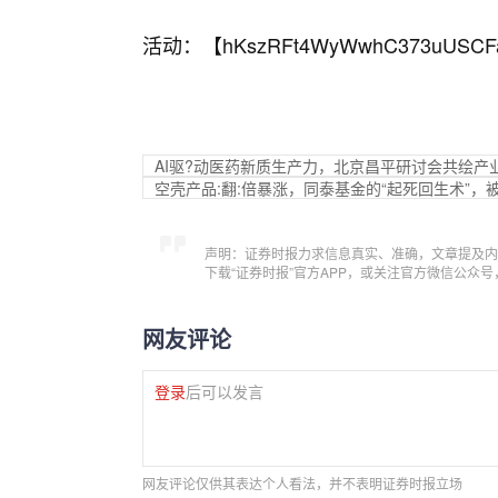
活动：【
hKszRFt4WyWwhC373uUSCF
AI驱?动医药新质生产力，北京昌平研讨会共绘产
空壳产品:翻:倍暴涨，同泰基金的“起死回生术”，
声明：证券时报力求信息真实、准确，文章提及内
下载“证券时报”官方APP，或关注官方微信公众
网友评论
登录
后可以发言
网友评论仅供其表达个人看法，并不表明证券时报立场